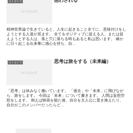
惑わされる
エトセトラ
精神世界論で生きていると、人生に起きること全てに、意味付けをし
ようとする人達が居ます。 全てをポジティブに捉える人、または捉
えようとする人は、落と穴に落ちる時もあると私は思います。 確か
に日々起こる出来事に感心を持ち、自...
思考は旅をする（未来編）
エトセトラ
「思考」は休みなく働いています。 「過去」や「未来」に飛びなが
ら、旅をします。 今回は「未来」について書きます。 人間は妄想空
想をします。 例えば映画を観た後、自分を主人公に置き換えたり、
自分がこのメンバーだったらど...